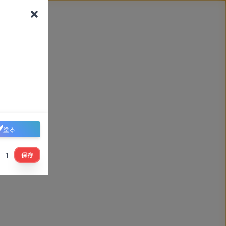
塗る
1
保存