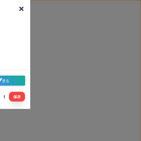
塗る
1
保存