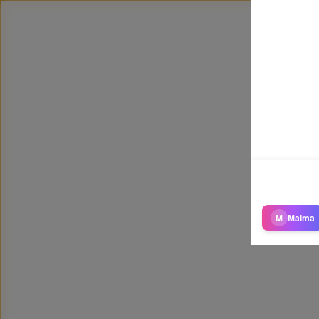
M
Maima