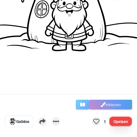
Inkleuren
1
Galidos
Opslaan