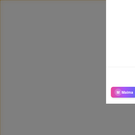
M
Maima