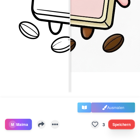
Ausmalen
3
M
Maima
Speichern