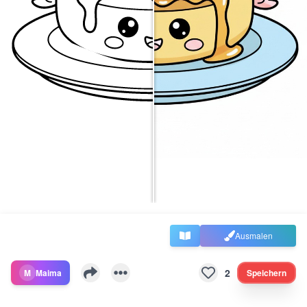
Ausmalen
2
M
Maima
Speichern