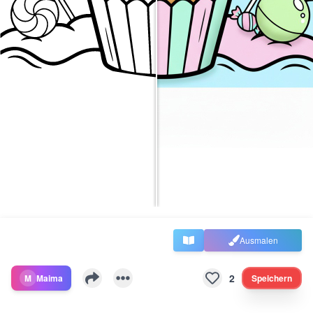
Ausmalen
2
M
Maima
Speichern