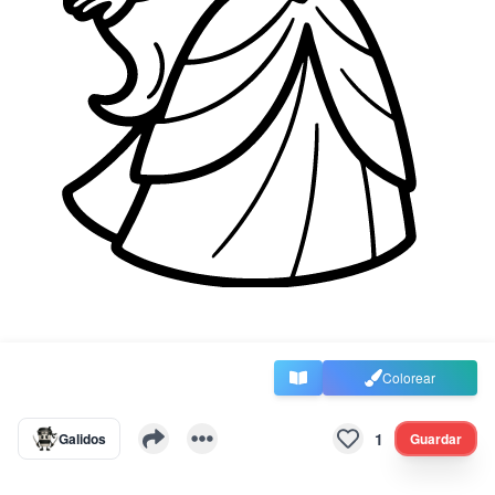
Colorear
1
Galidos
Guardar