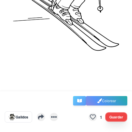
Colorear
1
Galidos
Guardar