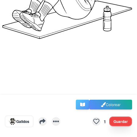
Colorear
1
Galidos
Guardar