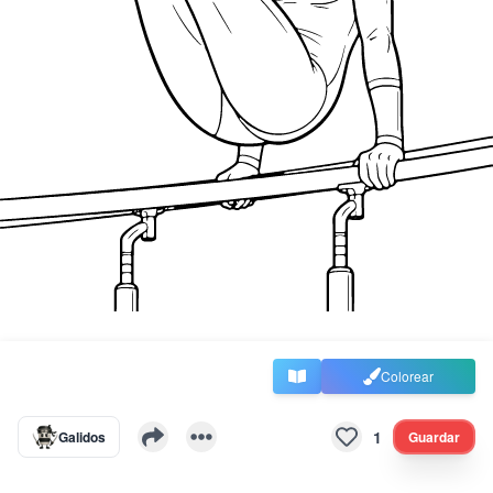
Colorear
1
Galidos
Guardar