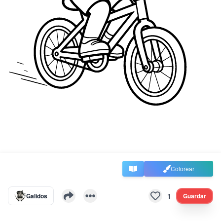
Colorear
1
Galidos
Guardar