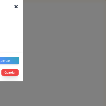
olorear
Guardar