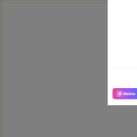
M
Maima