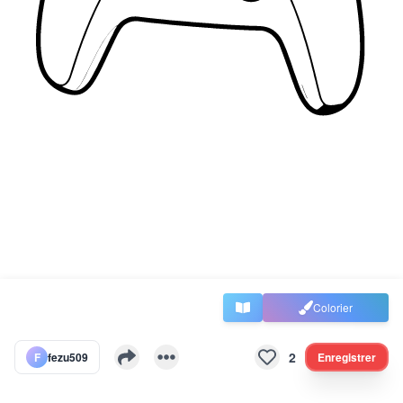
Colorier
2
F
fezu509
Enregistrer