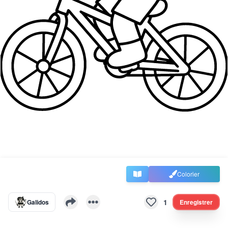
Colorier
1
Galidos
Enregistrer