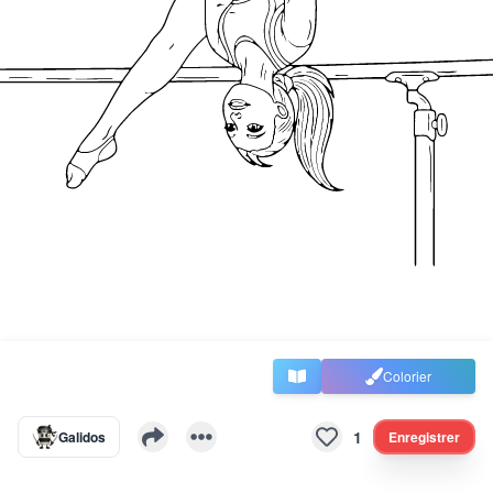
Colorier
1
Galidos
Enregistrer