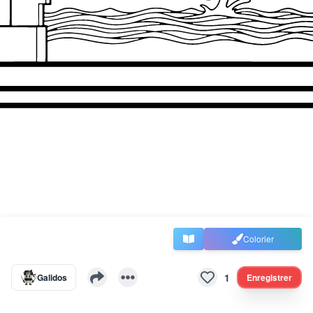
Colorier
1
Galidos
Enregistrer