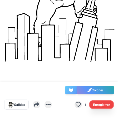
Colorier
1
Galidos
Enregistrer