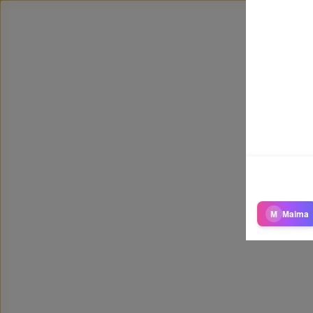
M
Maima