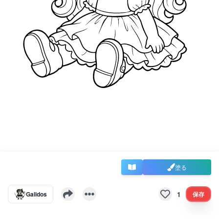
塗る
1
Galidos
保存