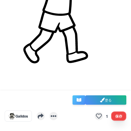
塗る
1
Galidos
保存