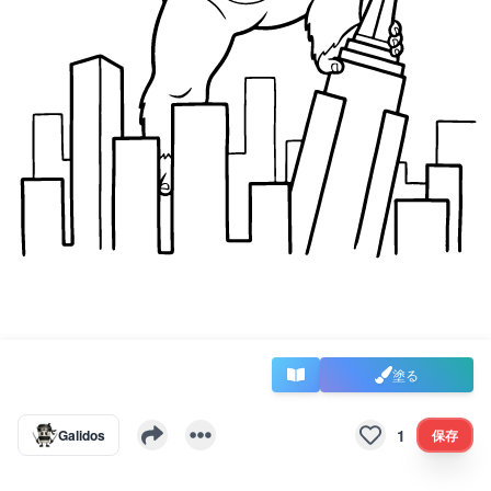
塗る
1
Galidos
保存