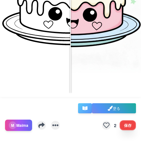
塗る
2
M
Maima
保存