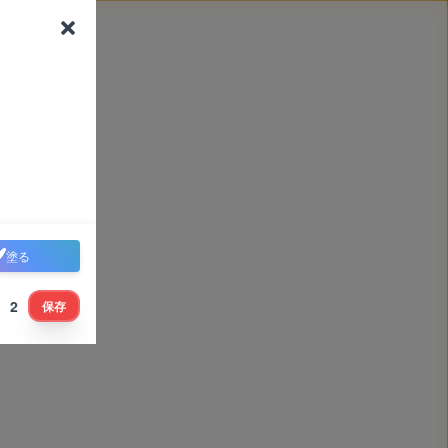
塗る
2
保存