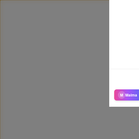
M
Maima