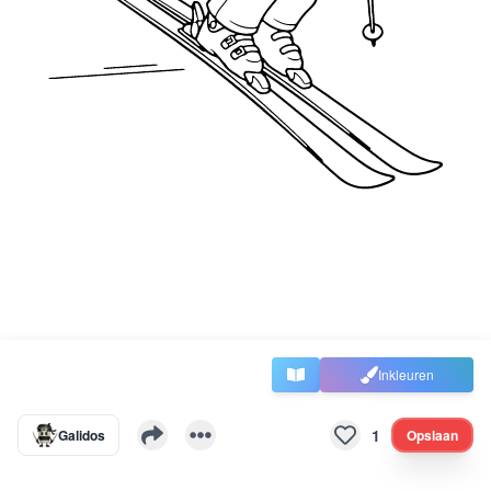
Inkleuren
1
Galidos
Opslaan