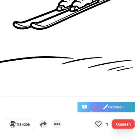
Inkleuren
1
Galidos
Opslaan