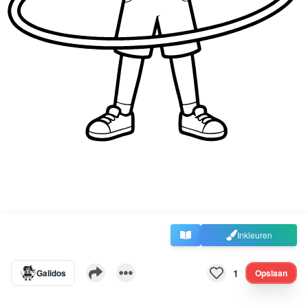
Inkleuren
1
Galidos
Opslaan