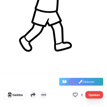
Inkleuren
1
Galidos
Opslaan