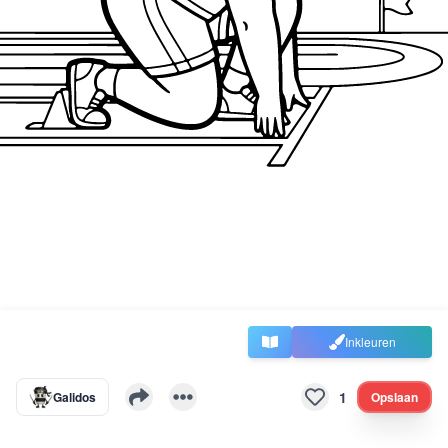
Inkleuren
1
Galidos
Opslaan