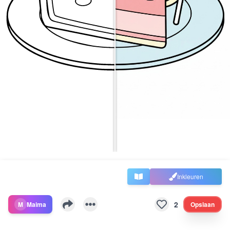
Inkleuren
2
M
Maima
Opslaan