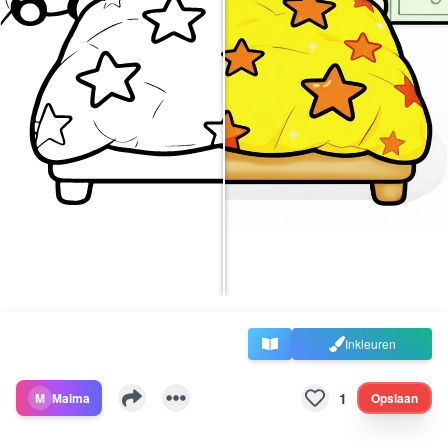
Inkleuren
1
M
Maima
Opslaan