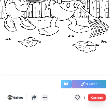
Inkleuren
1
Galidos
Opslaan