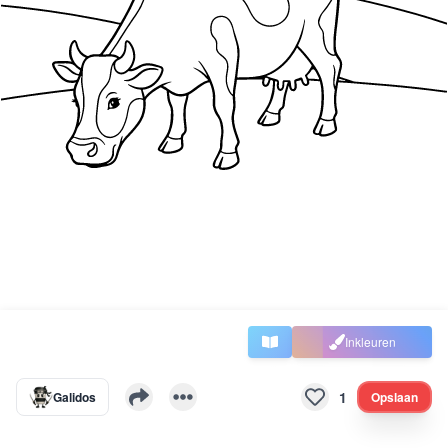
Inkleuren
1
Galidos
Opslaan