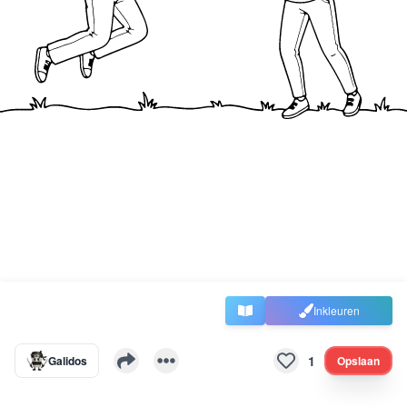
Inkleuren
1
Galidos
Opslaan