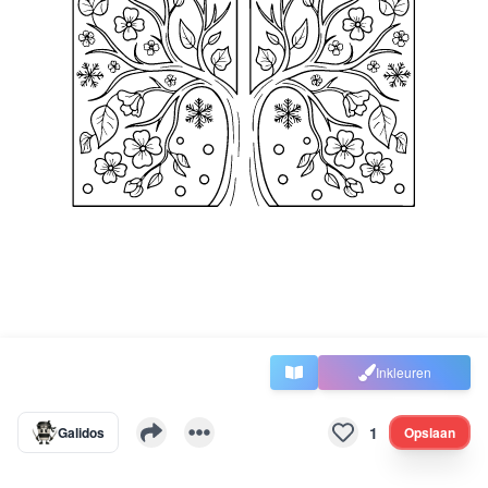
Inkleuren
1
Galidos
Opslaan