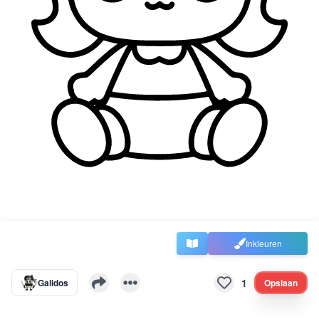
Inkleuren
1
Galidos
Opslaan