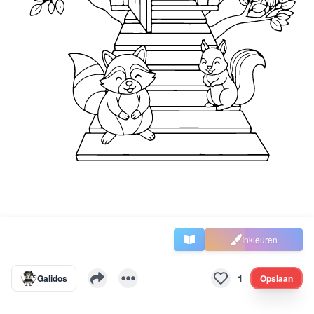
Inkleuren
1
Galidos
Opslaan