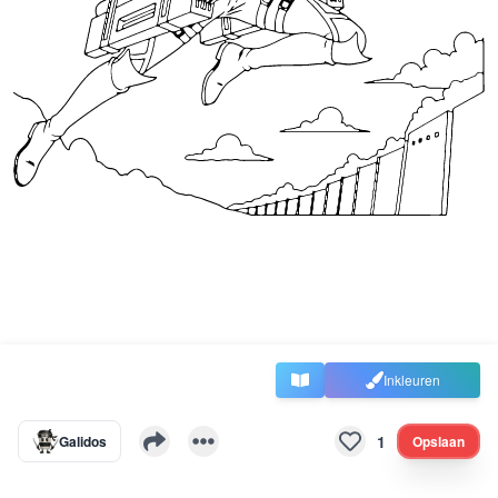
Inkleuren
1
Galidos
Opslaan