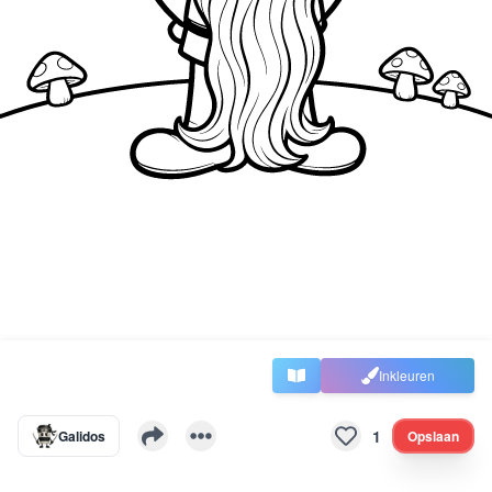
Inkleuren
1
Galidos
Opslaan