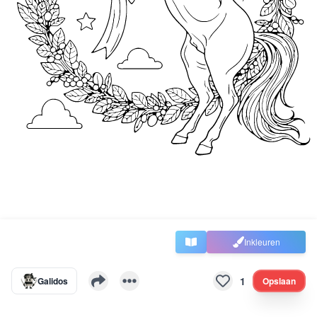
Inkleuren
1
Galidos
Opslaan