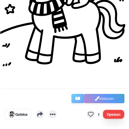
Inkleuren
1
Galidos
Opslaan