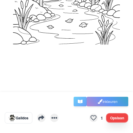
Inkleuren
1
Galidos
Opslaan