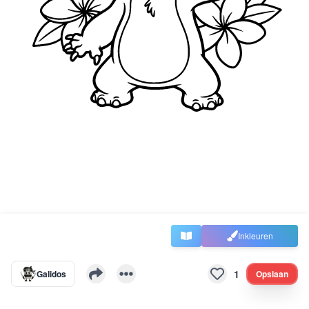
Inkleuren
1
Galidos
Opslaan