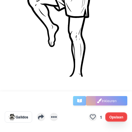
Inkleuren
1
Galidos
Opslaan