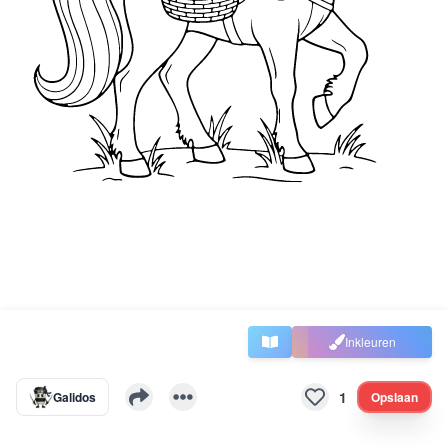
Inkleuren
1
Galidos
Opslaan