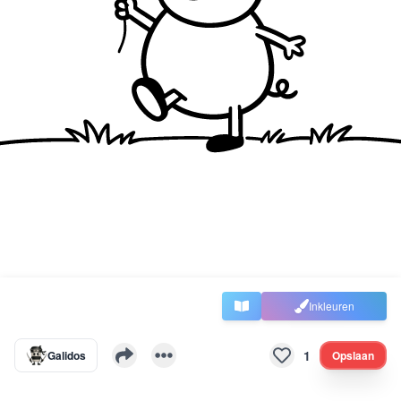
Inkleuren
1
Galidos
Opslaan