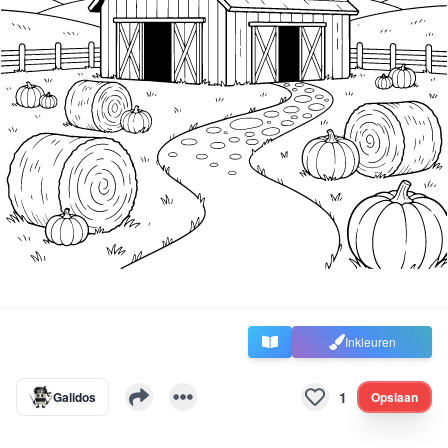
Inkleuren
1
Galidos
Opslaan