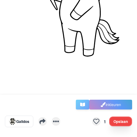
Inkleuren
1
Galidos
Opslaan