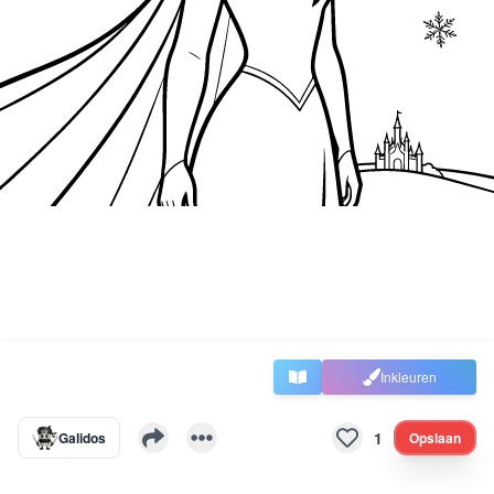
Inkleuren
1
Galidos
Opslaan